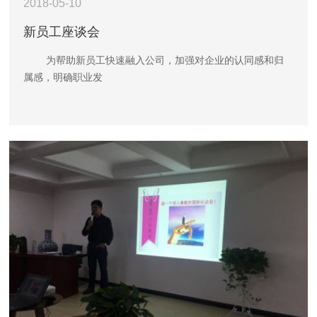
2018-05-10
新员工座谈会
为帮助新员工快速融入公司，加强对企业的认同感和归
属感，明确职业发