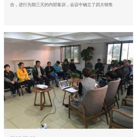
合，进行为期三天的内部集训，会议中确立了四大销售