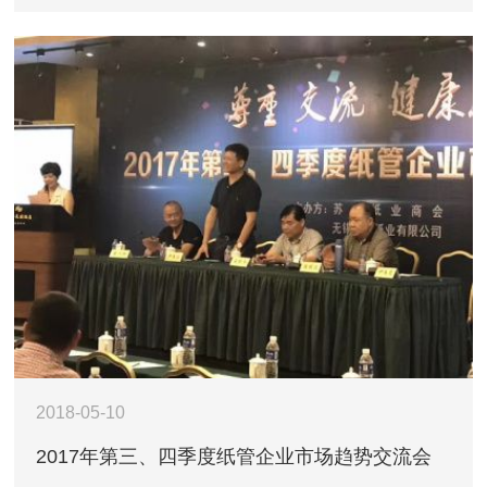
2018-05-10
2017年第三、四季度纸管企业市场趋势交流会