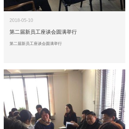
2018-05-10
第二届新员工座谈会圆满举行
第二届新员工座谈会圆满举行