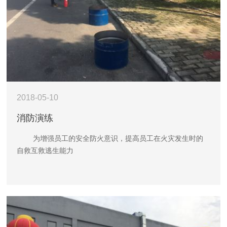
2018-05-10
消防演练
为增强员工的安全防火意识，提高员工在火灾发生时的
自救互救逃生能力